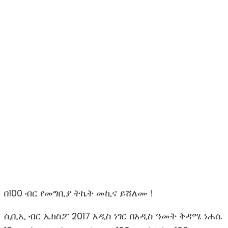
በ100 ብር የመግቢያ ትኬት መኪና ይሸለሙ !
ሲቢኢ ብር ኤክስፖ 2017 አዲስ ነገር በአዲስ ዓመት ቅዳሜ ነሐሴ