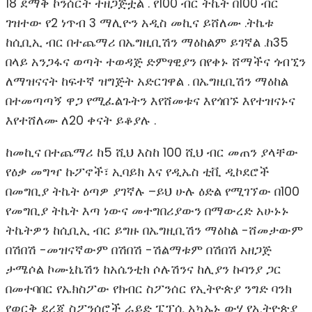
18 ደማቅ ኮንሰርት ተዘጋጅቷል . የ100 ብር ትኬት በ100 ብር
ገዝተው የ2 ነጥብ 3 ማሊዮን አዲስ መኪና ይሸለሙ .ትኬቱ
ከሲቢኢ ብር በተጨማሪ በኤግዚቢሽን ማዕከልም ይገኛል .ከ35
በላይ አንጋፋና ወጣት ተወዳጅ ድምፃዊያን በየቀኑ ሸማችና ጎብኚን
ለማዝናናት ከፍተኛ ዝግጅት አድርገዋል . በኤግዚቢሽን ማዕከል
በተመጣጣኝ ዋጋ የሚፈልጉትን እየሸመቱና እየጎበኙ እየተዝናኑና
እየተሸለሙ ለ20 ቀናት ይቆያሉ .
ከመኪና በተጨማሪ ከ5 ሺህ እስከ 100 ሺህ ብር መጠን ያላቸው
የዕቃ መግዣ ኩፖኖች፣ ኢባይክ እና የዲኤስ ቲቪ ዲኮደሮች
በመግቢያ ትኬት ዕጣዎ ያገኛሉ –ይህ ሁሉ ዕድል የሚገኘው በ100
የመግቢያ ትኬት እጣ ነውና መተግበሪያውን በማውረድ አሁኑኑ
ትኬትዎን ከሲቢኢ ብር ይግዙ በኤግዚቢሽን ማዕከል -ሸመታውም
በሽበሽ -መዝናኛውም በሽበሽ -ሽልማቱም በሽበሽ አዘጋጅ
ታሜሶል ኮሙኒኬሽን ከአሴንቲክ ሶሉሽንና ከሊያን ኩባንያ ጋር
በመተባበር የኤክስፖው የክብር ስፖንሰር የኢትዮጵያ ንግድ ባንክ
የወርቅ ደረጃ ስፖንሰሮች ራይድ ፔፕሲ አኳኡኑ ውሃ የኢትዮጵያ