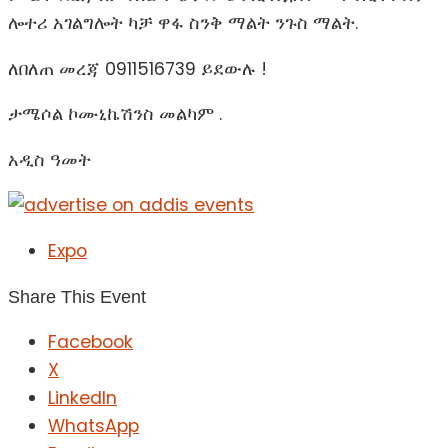
ሎተሪ አገልግሎት ካቻ ዋፋ ስንቅ ማልት ንጉስ ማልት.
ለበለጠ መረጃ 0911516739 ይደውሉ !
ታሜሶል ኮሙኒኬሽንስ መልካም .
አዲስ ዓመት
Expo
Share This Event
Facebook
X
LinkedIn
WhatsApp