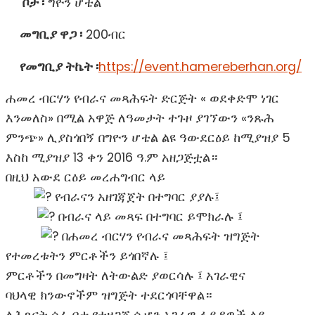
ቦታ ፡
ግዮን ሆቴል
መግቢያ ዋጋ ፡
200ብር
የመግቢያ ትኬት ፡
https://event.hamereberhan.org/
ሐመረ ብርሃን የብራና መጻሕፍት ድርጅት « ወደቀድሞ ነገር
እንመለስ» በሚል አዋጅ ለዓመታት ተጉዞ ያገኘውን «ንጹሕ
ምንጭ» ሊያስጎበኝ በግዮን ሆቴል ልዩ ዓውደርዕይ ከሚያዝያ 5
እስከ ሚያዝያ 13 ቀን 2016 ዓ.ም አዘጋጅቷል።
በዚህ አውደ ርዕይ መረሐግብር ላይ
የብራናን አዘገጃጀት በተግባር ያያሉ፤
በብራና ላይ መጻፍ በተግባር ይሞክራሉ ፤
በሐመረ ብርሃን የብራና መጻሕፍት ዝግጅት
የተመረቱትን ምርቶችን ይጎበኛሉ ፤
ምርቶችን በመግዛት ለትውልድ ያወርሳሉ ፤ አገራዊና
ባህላዊ ክንውኖችም ዝግጅት ተደርጎባቸዋል።