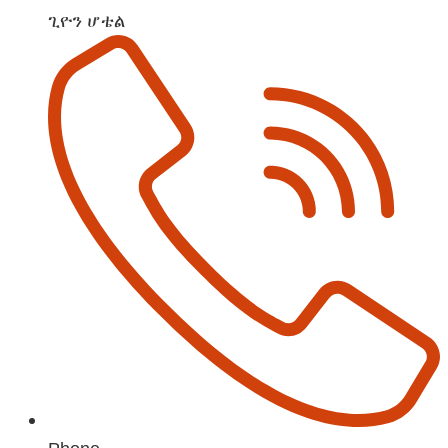
ጊዮን ሆቴል