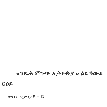
«ንጹሕ ምንጭ ኢትዮጵያ » ልዩ ዓውደ
ርዕይ
ቀን ፡
ከሚያዝ
ያ 5 – 13