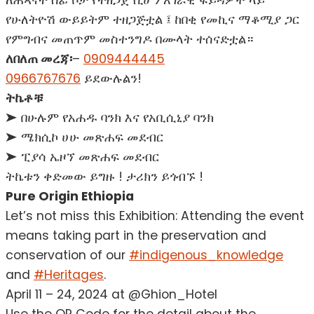
ለሕጻናት ሰፊ ቦታ የተዘጋጀ ሲሆን አገራዊ ፋይዳዎች ላይ
የሁለትዮሽ ውይይትም ተዘጋጅቷል ፤ ከበቂ የመኪና ማቆሚያ ጋር
የምግብና መጠጥም መስተንግዶ በሙላት ተሰናድቷል።
ለበለጠ መረጃ፡
–
0909444445
0966767676
ይደውሉልን!
ትኬቶቹ
➤ በሁሉም የአሐዱ ባንክ እና የአቢሲኒያ ባንክ
➤ ሜክሲኮ ሀሁ መጽሐፍ መደብር
➤ ፒያሳ ኤዞኘ መጽሐፍ መደብር
ትኬቱን ቀድመው ይግዙ ! ታሪክን ይጎብኙ !
Pure Origin Ethiopia
Let’s not miss this Exhibition: Attending the event
means taking part in the preservation and
conservation of our
#indigenous_knowledge
and
#Heritages
.
April 11 – 24, 2024 at @Ghion_Hotel