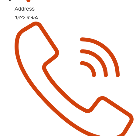
Address
ጊዮን ሆቴል