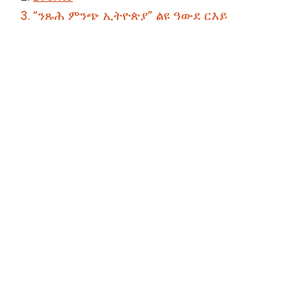
“ንጹሕ ምንጭ ኢትዮጵያ” ልዩ ዓውደ ርእይ