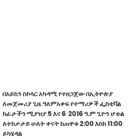
በአይከን ስኮላር አካዳሚ የተዘጋጀው በኢትዮጵያ
ለመጀመሪያ ጊዜ ዓለምአቀፍ የተማሪዎች ፌስቲቫል
ከፊታችን ሚያዝያ 5 እና 6 2016 ዓ.ም ጊዮን ሆቴል
ለተከታታይ ሁለት ቀናት ከጠዋቱ 2:00 እስከ 11:00
ይካሄዳል