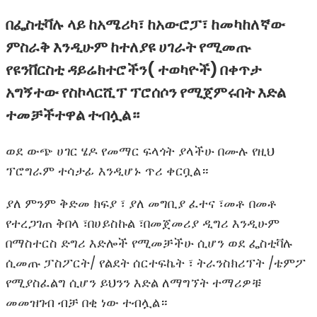
በፌስቲቫሉ ላይ ከአሜሪካ፣ ከአውሮፓ፣ ከመካከለኛው
ምስራቅ እንዲሁም ከተለያዩ ሀገራት የሚመጡ
የዩንቨርስቲ ዳይሬክተሮችን( ተወካዮች) በቀጥታ
አግኝተው የስኮላርሺፕ ፕሮሰሶን የሚጀምሩበት እድል
ተመቻችተዋል ተብሏል።
ወደ ውጭ ሀገር ሄዶ የመማር ፍላጎት ያላችሁ በሙሉ የዚህ
ፕሮግራም ተሳታፊ እንዲሆኑ ጥሪ ቀርቧል።
ያለ ምንም ቅድመ ክፍያ ፣ ያለ መግቢያ ፈተና ፣መቶ በመቶ
የተረጋገጠ ቅበላ ፣በሀይስኩል ፣በመጀመሪያ ዲግሪ እንዲሁም
በማስተርስ ድግሪ እድሎች የሚመቻችሁ ሲሆን ወደ ፌስቲቫሉ
ሲመጡ ፓስፖርት/ የልደት ሰርተፍኬት ፣ ትራንስክሪፕት /ቴምፖ
የሚያስፈልግ ሲሆን ይህንን እድል ለማግኘት ተማሪዎቹ
መመዝገብ ብቻ በቂ ነው ተብሏል።