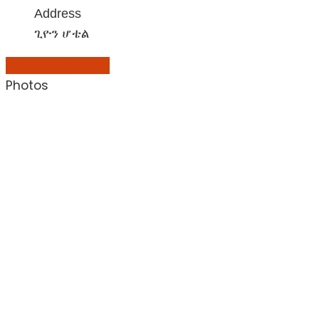
Address
ጊዮን ሆቴል
Add to Calendar
Photos